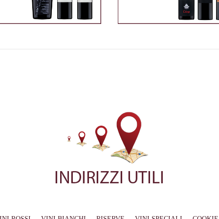
INI ROSSI
VINI BIANCHI
RISERVE
VINI SPECIALI
COOKIE